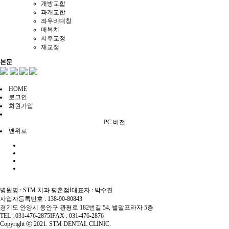
개방교합
과개교합
좌우비대칭
매복치
치주교정
재교정
본문
HOME
로그인
회원가입
PC 버전
맨위로
병원명 : STM 치과 평촌점
I
대표자 : 박수진
사업자등록번호 : 138-90-80843
경기도 안양시 동안구 관평로 182번길 54, 벌말프라자 5층
TEL : 031-476-2875
I
FAX : 031-476-2876
Copyright ⓒ 2021. STM DENTAL CLINIC.